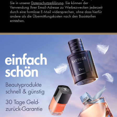
Sie in unserer
Datenschutzerklärung
. Sie können der
Verwendung Ihrer Email-Adresse zu Werbezwecken jederzeit
durch eine formlose E-Mail widersprechen, ohne dass hierfür
andere als die Übermittlungskosten nach den Basistarifen
entstehen.