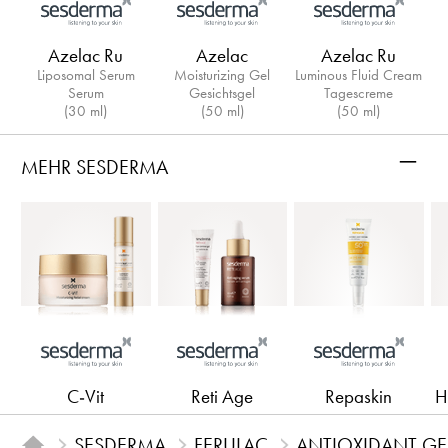
Azelac Ru
Azelac
Azelac Ru
Liposomal Serum
Moisturizing Gel
Luminous Fluid Cream
Serum
Gesichtsgel
Tagescreme
(30 ml)
(50 ml)
(50 ml)
–
MEHR SESDERMA
C-Vit
Reti Age
Repaskin
H
SESDERMA
FERULAC
ANTIOXIDANT GEL