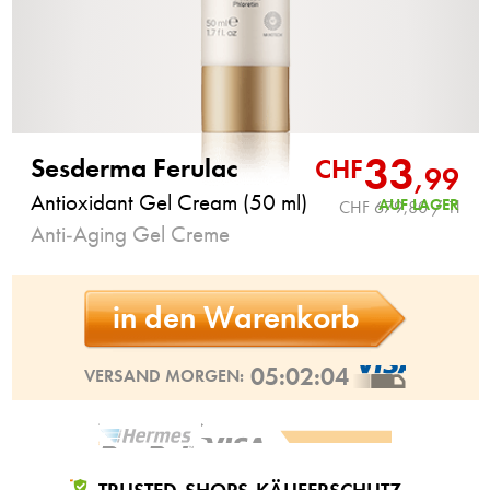
33
Sesderma Ferulac
CHF
,
99
Antioxidant Gel Cream (50 ml)
AUF LAGER
CHF 679,80 / 1l
Anti-Aging Gel Creme
in den Warenkorb
05:02:03
VERSAND MORGEN: