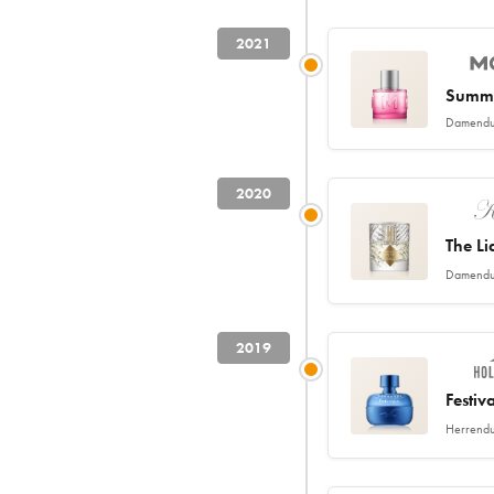
2021
Summ
Damendu
2020
The Li
Damendu
2019
Festiv
Herrendu