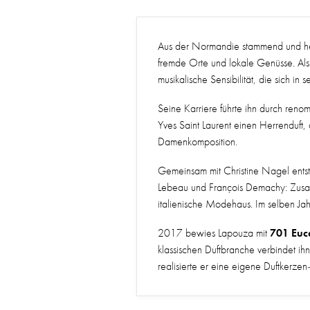
Aus der Normandie stammend und heut
fremde Orte und lokale Genüsse. Als 
musikalische Sensibilität, die sich i
Seine Karriere führte ihn durch ren
Yves Saint Laurent einen Herrenduft
Damenkomposition.
Gemeinsam mit Christine Nagel en
Lebeau und François Demachy: Zus
italienische Modehaus. Im selben Ja
701 Euc
2017 bewies Lapouza mit
klassischen Duftbranche verbindet ih
realisierte er eine eigene Duftkerzen-