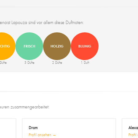
Benoist Lapouza sind vor allem diese Duftnoten:
CHTIG
FRISCH
HOLZIG
BLUMIG
Düfte
3 Düfte
2 Düfte
1 Duft
meuren zusammengearbeitet:
Drom
Alexa
Profil ansehen →
Profi