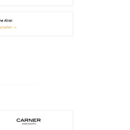
e Alran
l ansehen →