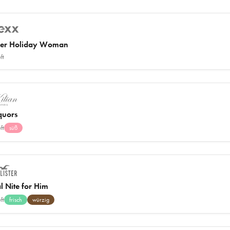
er Holiday Woman
ft
quors
ft
süß
al Nite for Him
ft
frisch
würzig