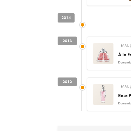
2014
2013
À la F
Damendu
2012
Rose P
Damendu