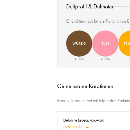
Duftprofil & Duftnoten
Charakteristisch für die Parfums von 
WÜRZIG
SÜSS
FRU
4 Düfte
4 Düfte
3 
Gemeinsame Kreationen
Benoist Lapouza hat mit folgenden Parfü
Delphine Lebeau-Krowiakj
Profil ansehen →