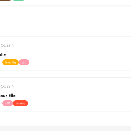
olie
ft
fruchtig
süß
our Elle
ft
süß
blumig