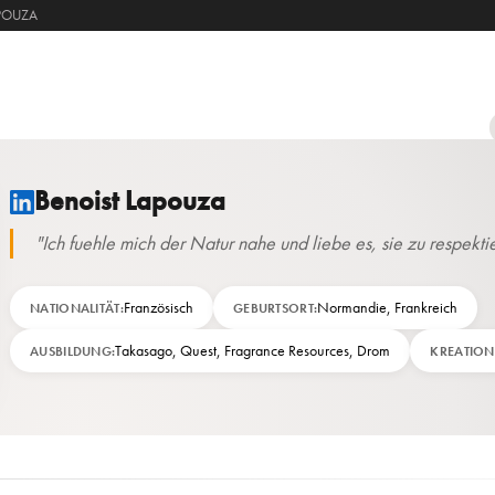
POUZA
PARFUM
PFLEGE
MAKE‑UP
HERREN
HAARE
SO
Benoist Lapouza
"Ich fuehle mich der Natur nahe und liebe es, sie zu respekti
Französisch
Normandie, Frankreich
NATIONALITÄT:
GEBURTSORT:
Takasago, Quest, Fragrance Resources, Drom
AUSBILDUNG:
KREATION