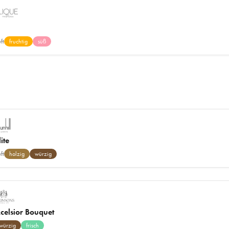
ft
fruchtig
süß
ite
ft
holzig
würzig
celsior Bouquet
würzig
frisch