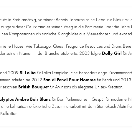
e in Paris ansässig, verbindet Benoist Lapouza seine Liebe zur Natur mit 
ausgebildeter Cellist fand er seinen Weg in die Parfümerie über die Lehre
n seinen Kompositionen als sinnliche Klangbilder aus Meeresbrisen und exoti
ommierte Häuser wie Takasago, Quest, Fragrance Resources und Drom. Berei
Dolly Girl
, der seinen Namen in der Branche etablierte. 2003 folgte
für An
Si Lolita
tstand 2009
für Lolita Lempicka. Eine besonders enge Zusammenar
Fan di Fendi Pour Homme
ammen schufen sie 2012
für Fendi und 201
British Bouquet
hr erschien
für Atkinsons als elegante Unisex-Kreation.
alyptus Ambre Bois Blanc
für Bon Parfumeur sein Gespür für moderne Ni
n eine kulinarisch-olfaktorische Zusammenarbeit mit dem Sternekoch Alain P
Kollektion.