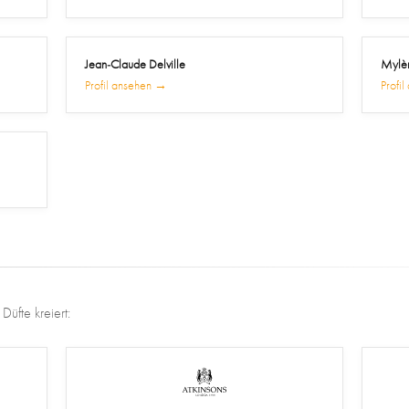
Jean-Claude Delville
Mylèn
Profil ansehen →
Profi
üfte kreiert: