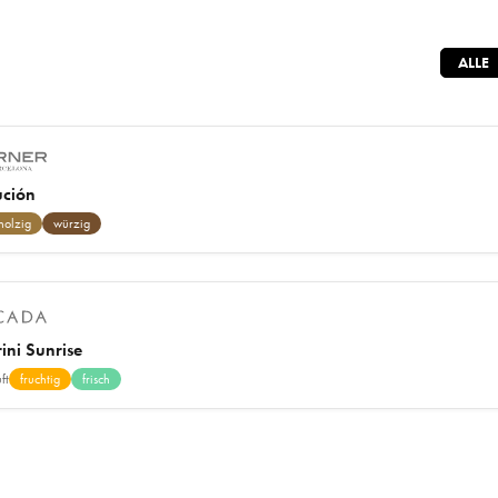
ALLE
ución
holzig
würzig
ini Sunrise
ft
fruchtig
frisch