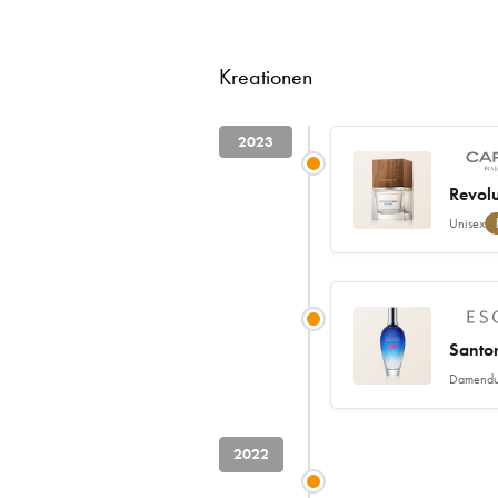
Kreationen
2023
Revol
Unisex
Santor
Damendu
2022