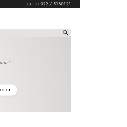
022 / 5180121
TELEFON
NNE
SETS
SONSTIGES
SALE
eren."
10+
EN: