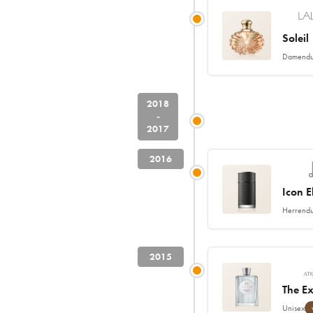
Soleil
Damendu
2018
-
2017
2016
Icon El
Herrendu
2015
The Ex
Unisex