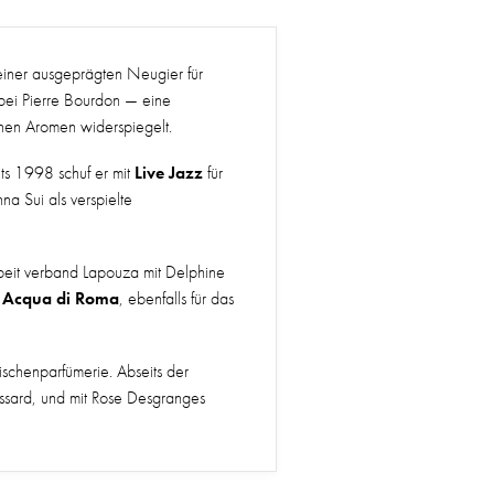
einer ausgeprägten Neugier für
 bei Pierre Bourdon — eine
schen Aromen widerspiegelt.
Live Jazz
ts 1998 schuf er mit
für
na Sui als verspielte
beit verband Lapouza mit Delphine
Acqua di Roma
3
, ebenfalls für das
schenparfümerie. Abseits der
assard, und mit Rose Desgranges