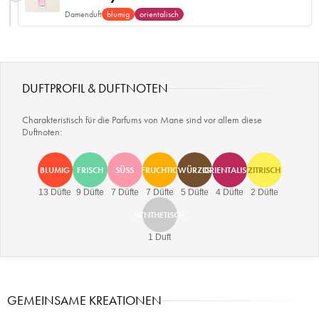
Damenduft
blumig
orientalisch
DUFTPROFIL & DUFTNOTEN
Charakteristisch für die Parfums von Mane sind vor allem diese
Duftnoten:
BLUMIG
FRISCH
SÜSS
FRUCHTIG
WÜRZIG
ORIENTALISCH
ZITRISCH
13 Düfte
9 Düfte
7 Düfte
7 Düfte
5 Düfte
4 Düfte
2 Düfte
SYNTHETISCH
1 Duft
GEMEINSAME KREATIONEN