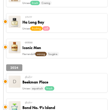
Unisex
frisch
Cremig
Ha Long Bay
Unisex
fruchtig
süß
Iconic Men
Herrenduft
würzig
fougère
2024
D
Beekman Place
Unisex
aquatisch
frisch
Bond No. 9's Island