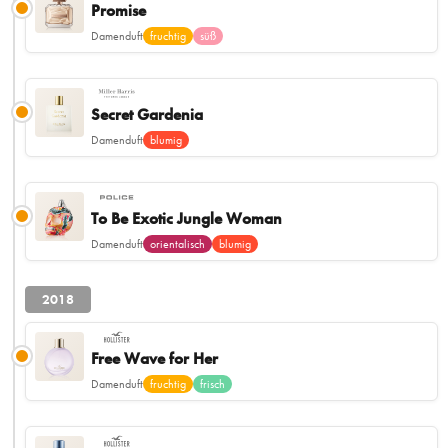
Promise
Damenduft
fruchtig
süß
Secret Gardenia
Damenduft
blumig
To Be Exotic Jungle Woman
Damenduft
orientalisch
blumig
2018
Free Wave for Her
Damenduft
fruchtig
frisch