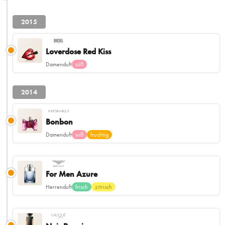
2015
Loverdose Red Kiss
Damenduft
süß
2014
Bonbon
Damenduft
süß
fruchtig
For Men Azure
Herrenduft
frisch
zitrisch