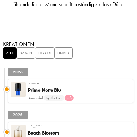
führende Rolle. Mane schafft beständig zeitlose Düfte.
KREATIONEN
ALLE
DAMEN
HERREN
UNISEX
2026
Primo Notte Blu
Damenduft
Synthetisch
süß
2025
Beach Blossom