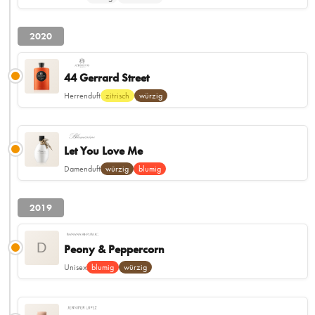
2020
44 Gerrard Street
Herrenduft
zitrisch
würzig
Let You Love Me
Damenduft
würzig
blumig
2019
D
Peony & Peppercorn
Unisex
blumig
würzig