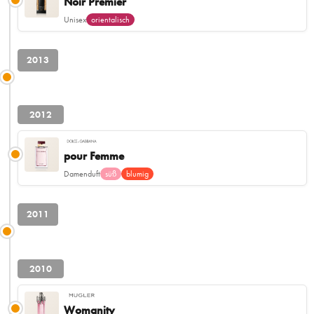
Noir Premier
Unisex
orientalisch
2013
2012
pour Femme
Damenduft
süß
blumig
2011
2010
Womanity