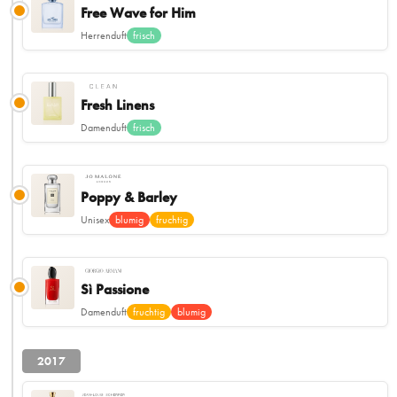
Free Wave for Him
Herrenduft
frisch
Fresh Linens
Damenduft
frisch
Poppy & Barley
Unisex
blumig
fruchtig
Sì Passione
Damenduft
fruchtig
blumig
2017