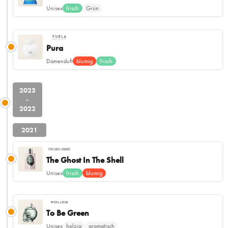
Unisex
frisch
Grün
Pura
Damenduft
blumig
frisch
2023
-
2022
2021
The Ghost In The Shell
Unisex
frisch
blumig
To Be Green
Unisex
holzig
aromatisch