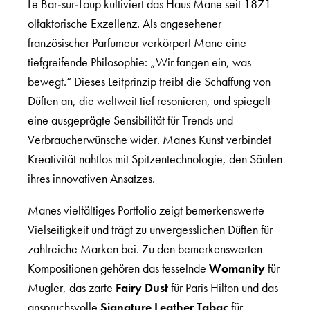
Le Bar-sur-Loup kultiviert das Haus Mane seit 1871
olfaktorische Exzellenz. Als angesehener
französischer Parfumeur verkörpert Mane eine
tiefgreifende Philosophie: „Wir fangen ein, was
bewegt.“ Dieses Leitprinzip treibt die Schaffung von
Düften an, die weltweit tief resonieren, und spiegelt
eine ausgeprägte Sensibilität für Trends und
Verbraucherwünsche wider. Manes Kunst verbindet
Kreativität nahtlos mit Spitzentechnologie, den Säulen
ihres innovativen Ansatzes.
Manes vielfältiges Portfolio zeigt bemerkenswerte
Vielseitigkeit und trägt zu unvergesslichen Düften für
zahlreiche Marken bei. Zu den bemerkenswerten
Kompositionen gehören das fesselnde
Womanity
für
Mugler, das zarte
Fairy Dust
für Paris Hilton und das
anspruchsvolle
Signature Leather Tabac
für