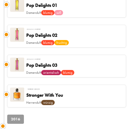
Pop Delights 01
Damenduft
blumig
süß
Pop Delights 02
Damenduft
blumig
fruchtig
Pop Delights 03
Damenduft
orientalisch
blumig
Stronger With You
Herrenduft
würzig
2016