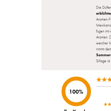
Die Dufter
erblühte
Aromen-Fül
Mexikanis
fügen mit
Aromen. D
weicher M
nimmt dem
Sommerd
Sillage ist
100%