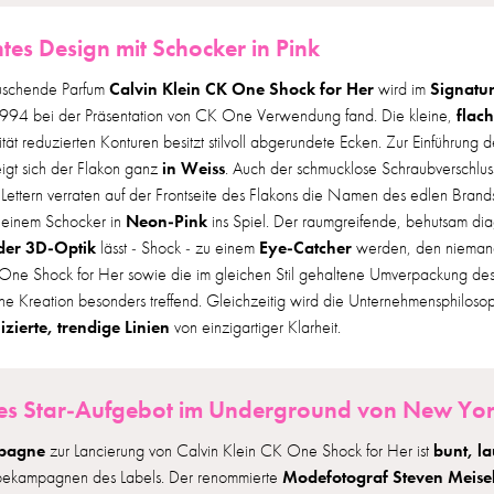
htes Design mit Schocker in Pink
Calvin Klein CK One Shock for Her
Signatur
uschende Parfum
wird im
flac
1994 bei der Präsentation von CK One Verwendung fand. Die kleine,
ität reduzierten Konturen besitzt stilvoll abgerundete Ecken. Zur Einführung 
in Weiss
gt sich der Flakon ganz
. Auch der schmucklose Schraubverschluss
Lettern verraten auf der Frontseite des Flakons die Namen des edlen Brand
Neon-Pink
 einem Schocker in
ins Spiel. Der raumgreifende, behutsam dia
der 3D-Optik
Eye-Catcher
lässt - Shock - zu einem
werden, den niemand
One Shock for Her sowie die im gleichen Stil gehaltene Umverpackung des 
che Kreation besonders treffend. Gleichzeitig wird die Unternehmensphiloso
zierte, trendige Linien
von einzigartiger Klarheit.
es Star-Aufgebot im Underground von New Yo
pagne
bunt, la
zur Lancierung von Calvin Klein CK One Shock for Her ist
Modefotograf Steven Meise
bekampagnen des Labels. Der renommierte