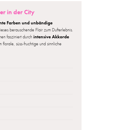
r in der City
unte Farben und unbändige
eses berauschende Flair zum Dufterlebnis.
intensive Akkorde
en fasziniert durch
florale, süss-fruchtige und sinnliche