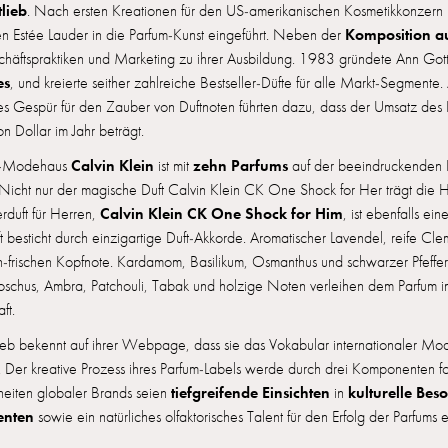
lieb
. Nach ersten Kreationen für den US-amerikanischen Kosmetikkonzern 
Komposition a
n Estée Lauder in die Parfum-Kunst eingeführt. Neben der
häftspraktiken und Marketing zu ihrer Ausbildung. 1983 gründete Ann Gott
es
, und kreierte seither zahlreiche Bestseller-Düfte für alle Markt-Segmente
hes Gespür für den Zauber von Duftnoten führten dazu, dass der Umsatz des 
on Dollar im Jahr beträgt.
Calvin Klein
zehn Parfums
s-Modehaus
ist mit
auf der beeindruckenden L
 Nicht nur der magische Duft Calvin Klein CK One Shock for Her trägt die Ha
Calvin Klein CK One Shock for Him
rduft für Herren,
, ist ebenfalls e
 besticht durch einzigartige Duft-Akkorde. Aromatischer Lavendel, reife Cle
ch-frischen Kopfnote. Kardamom, Basilikum, Osmanthus und schwarzer Pfeffer
oschus, Ambra, Patchouli, Tabak und holzige Noten verleihen dem Parfum im
ft.
ieb bekennt auf ihrer Webpage, dass sie das Vokabular internationaler Mod
. Der kreative Prozess ihres Parfum-Labels werde durch drei Komponenten f
tiefgreifende Einsichten
kulturelle Bes
heiten globaler Brands seien
in
nten
sowie ein natürliches olfaktorisches Talent für den Erfolg der Parfums e