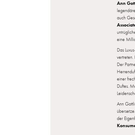
Ann Gott
legendäre
auch Gesc
Associat
untrüglic
eine Milli
Das Luxu
vertreten.
Der Partne
Herrenduft
einer fre
Duftes. M
Leidenscha
Ann Gottl
übersetze
der Eigen
Konsume