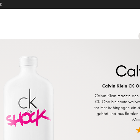
ER
PARFUM
PFLEGE
MAKE‑UP
HERREN
HAARE
SO
Calvin Klein CK O
Calvin Klein machte den U
CK One bis heute weltwe
for Her ist hingegen ein 
gehört und aus floralen
Mosc