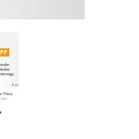
IPP
ender 
täuber 
unterwegs
5 ml
er Weiss
äuber
9