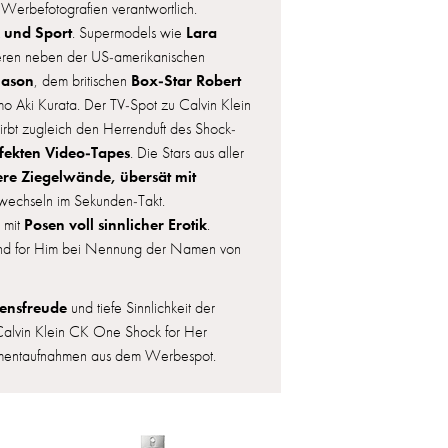
 Werbefotografien verantwortlich.
k und Sport
Lara
. Supermodels wie
eren neben der US-amerikanischen
nason
Box-Star Robert
, dem britischen
 Aki Kurata. Der TV-Spot zu Calvin Klein
t zugleich den Herrenduft des Shock-
rfekten Video-Tapes
. Die Stars aus aller
ere Ziegelwände, übersät mit
 wechseln im Sekunden-Takt.
Posen voll sinnlicher Erotik
 mit
.
 und for Him bei Nennung der Namen von
ensfreude
und tiefe Sinnlichkeit der
 Calvin Klein CK One Shock for Her
omentaufnahmen aus dem Werbespot.