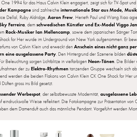
 One 1994 für das Haus Calvin Klein engagiert, zeigt sich für TV-Spot und
 der Kampagne
internationale Star aus Mode, Musi
sind zahlreiche
Aaron Frew
lice Dellal, Ruby Aldridge,
, Herieth Paul und Wang Xiao agi
Sky Ferreira
schwedischen Künstler und Ex-Model Viggo Ja
, dem
Rock-Musiker Ian Mellencamp
dem
, sowie dem japanischen Sänger Tomo
ock for Her wurde im Underground von New York aufgenommen. Er bewirb
Anschein eines nicht ganz pe
fums von Calvin Klein und erweckt den
ern eine ausgelassene Party
düst
. Den Hintergrund der Szenerie bilden
Neon-Tönen
 Für Beleuchtung sorgen Lichtblitze in vielfarbigen
. Die Bilder
Elektro-Rhythmen
fnahmen der zu
tanzenden Gruppe wechseln sich ab
send werden die beiden Flakons von Calvin Klein CK One Shock for Her
Düften gross ins Bild gesetzt.
issender Werbespot
ausgelassene Leb
, der selbstbewusste Modernität,
uf eindrucksvolle Weise reflektiert. Die Fotokampagne zur Präsentation von
neben dem Damenduft auch das männliche Pendant. Vorgeführt werden M