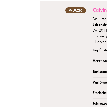
Calvin
WÜRZIG
Die Hitze
Lebensf
Der 2011
in ausser
Nuancen 
Kopfnot
Herznot
Basisnot
Parfüme
Erschein
Jahreszei