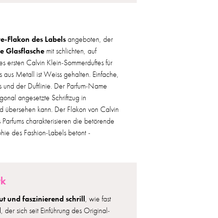
e-Flakon des Labels
angeboten, der
he Glasflasche
mit schlichten, auf
des ersten Calvin Klein-Sommerduftes für
 aus Metall ist Weiss gehalten. Einfache,
s und der Duftlinie. Der Parfum-Name
gonal angesetzte Schriftzug in
 übersehen kann. Der Flakon von Calvin
Parfums charakterisieren die betörende
phie des Fashion-Labels betont -
rk
ut und faszinierend schrill
, wie fast
l
, der sich seit Einführung des Original-