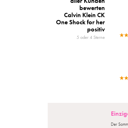
aller Kunden
bewerten
Calvin Klein CK
One Shock for her
positiv
5 oder 4 Sterne
Einzig
Der Somme