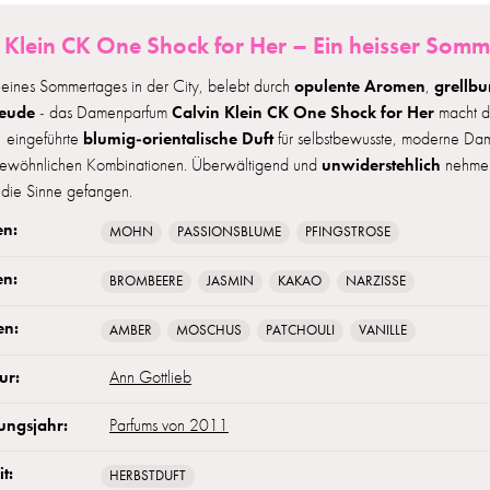
 Klein CK One Shock for Her – Ein heisser Somme
opulente Aromen
grellb
 eines Sommertages in der City, belebt durch
,
reude
Calvin Klein CK One Shock for Her
- das Damenparfum
macht di
blumig-orientalische Duft
 eingeführte
für selbstbewusste, moderne Dam
unwiderstehlich
gewöhnlichen Kombinationen. Überwältigend und
nehmen 
die Sinne gefangen.
en:
MOHN
PASSIONSBLUME
PFINGSTROSE
en:
BROMBEERE
JASMIN
KAKAO
NARZISSE
en:
AMBER
MOSCHUS
PATCHOULI
VANILLE
ur:
Ann Gottlieb
ungsjahr:
Parfums von 2011
t:
HERBSTDUFT