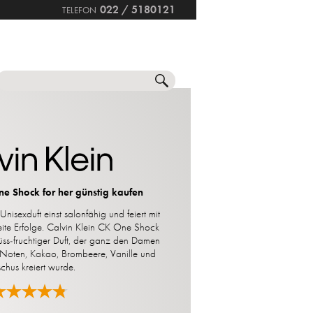
022 / 5180121
TELEFON
NNE
SETS
SONSTIGES
SALE
ne Shock for her günstig kaufen
nisexduft einst salonfähig und feiert mit
ite Erfolge. Calvin Klein CK One Shock
süss-fruchtiger Duft, der ganz den Damen
 Noten, Kakao, Brombeere, Vanille und
hus kreiert wurde.