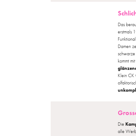
Schlic
Das bera
erstmals 
Funktional
Damen zei
schwarze 
kommt mit
glänzen
Klein CK 
olfaktoris
unkompli
Gross
Kam
Die
alle Wer