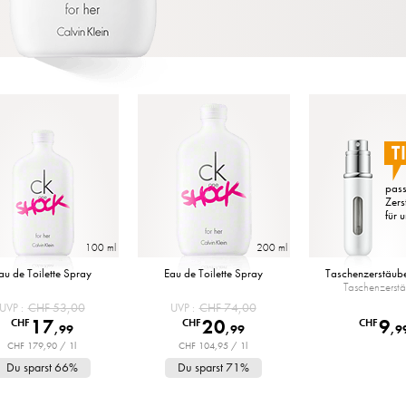
T
pass
Zers
für 
100 ml
200 ml
au de Toilette Spray
Eau de Toilette Spray
Taschenzerstäub
Taschenzerst
CHF 53,00
CHF 74,00
UVP
UVP
17
20
9
CHF
CHF
CHF
,
99
,
99
,
9
CHF 179,90 / 1l
CHF 104,95 / 1l
Du sparst 66%
Du sparst 71%