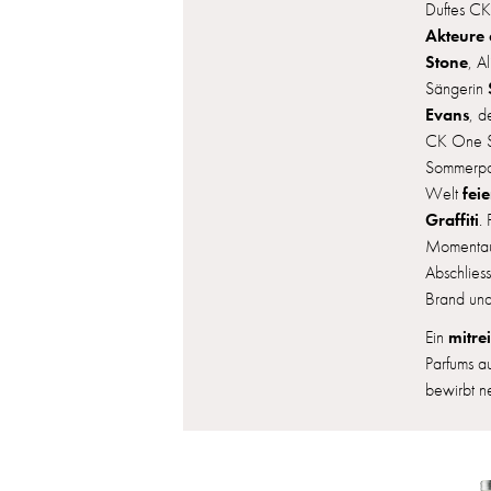
Duftes CK
Akteure
Stone
, A
Sängerin
Evans
, 
CK One Sh
Sommerpar
fei
Welt
Graffiti
.
Momentau
Abschlies
Brand und 
mitre
Ein
Parfums a
bewirbt 