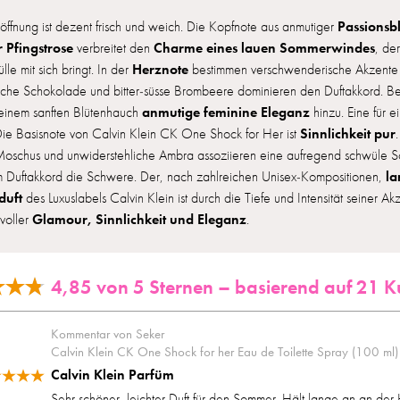
Passionsb
öffnung ist dezent frisch und weich. Die Kopfnote aus anmutiger
r Pfingstrose
Charme eines lauen Sommerwindes
verbreitet den
, de
Herznote
le mit sich bringt. In der
bestimmen verschwenderische Akzente
che Schokolade und bitter-süsse Brombeere dominieren den Duftakkord. Bet
anmutige feminine Eleganz
 einem sanften Blütenhauch
hinzu. Eine für 
Sinnlichkeit pur
ie Basisnote von Calvin Klein CK One Shock for Her ist
oschus und unwiderstehliche Ambra assoziieren eine aufregend schwüle So
la
 Duftakkord die Schwere. Der, nach zahlreichen Unisex-Kompositionen,
uft
des Luxuslabels Calvin Klein ist durch die Tiefe und Intensität seiner A
Glamour, Sinnlichkeit und Eleganz
 voller
.
4,85 von 5 Sternen – basierend auf 21
Kommentar von Seker
Calvin Klein CK One Shock for her Eau de Toilette Spray (100 ml)
Calvin Klein Parfüm
Sehr schöner, leichter Duft für den Sommer. Hält lange an an der 