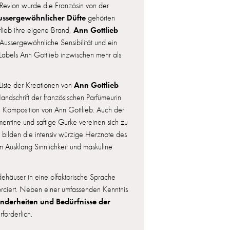
Revlon wurde die Französin von der
ussergewöhnlicher Düfte
gehörten
Ann Gottlieb
lieb ihre eigene Brand,
. Aussergewöhnliche Sensibilität und ein
Labels Ann Gottlieb inzwischen mehr als
Ann Gottlieb
iste der Kreationen von
ndschrift der französischen Parfümeurin.
ine Komposition von Ann Gottlieb. Auch der
mentine und saftige Gurke vereinen sich zu
 bilden die intensiv würzige Herznote des
 Ausklang Sinnlichkeit und maskuline
ehäuser in eine olfaktorische Sprache
orciert. Neben einer umfassenden Kenntnis
onderheiten und Bedürfnisse der
rforderlich.